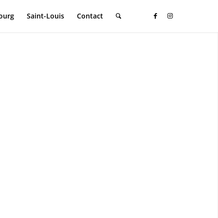
ourg
Saint-Louis
Contact
TROUVEZ SUR
T ANNUAIRE
ENSEMBLE DES
CTEURS
CONOMIQUES
 TOURISTIQUES