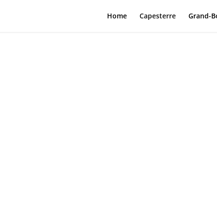
Home
Capesterre
Grand-B
RE
CE
L’
A
É
ET