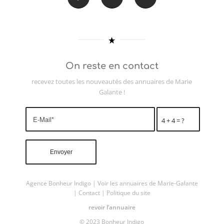
On reste en contact
recevez toutes les nouveautés des annuaires de Marie
Galante !
4 + 4 = ?
Agence Bonheur Indigo
|
Voir les annuaires de Marie-Galante
|
Contact
|
Politique du site
revoir l’annuaire
© 2023 Bonheur Indigo