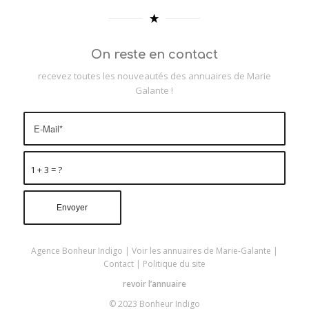
On reste en contact
recevez toutes les nouveautés des annuaires de Marie
Galante !
1 + 3 = ?
Agence Bonheur Indigo
|
Voir les annuaires de Marie-Galante
|
Contact
|
Politique du site
revoir l’annuaire
© 2023 Bonheur Indigo