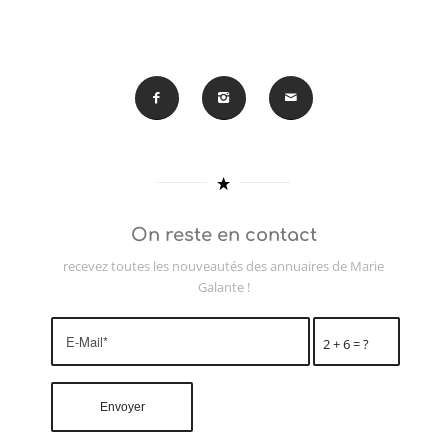
On reste en contact
recevez toutes les nouveautés des annuaires de Marie
Galante !
2 + 6 = ?