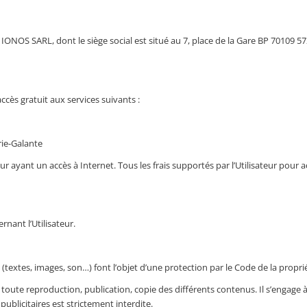
té IONOS SARL, dont le siège social est situé au 7, place de la Gare BP 7010
accès gratuit aux services suivants :
ie-Galante
eur ayant un accès à Internet. Tous les frais supportés par l’Utilisateur pour 
nant l’Utilisateur.
(textes, images, son…) font l’objet d’une protection par le Code de la propriét
our toute reproduction, publication, copie des différents contenus. Il s’engag
publicitaires est strictement interdite.