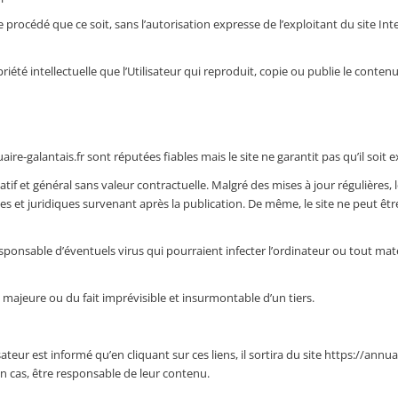
 procédé que ce soit, sans l’autorisation expresse de l’exploitant du site Int
été intellectuelle que l’Utilisateur qui reproduit, copie ou publie le contenu 
aire-galantais.fr sont réputées fiables mais le site ne garantit pas qu’il soit
f et général sans valeur contractuelle. Malgré des mises à jour régulières, le
s et juridiques survenant après la publication. De même, le site ne peut être 
sponsable d’éventuels virus qui pourraient infecter l’ordinateur ou tout matér
 majeure ou du fait imprévisible et insurmontable d’un tiers.
ateur est informé qu’en cliquant sur ces liens, il sortira du site https://annua
un cas, être responsable de leur contenu.