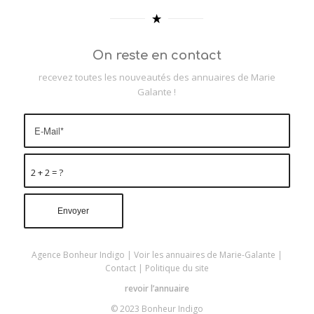
On reste en contact
recevez toutes les nouveautés des annuaires de Marie
Galante !
2 + 2 = ?
Agence Bonheur Indigo
|
Voir les annuaires de Marie-Galante
|
Contact
|
Politique du site
revoir l’annuaire
© 2023 Bonheur Indigo