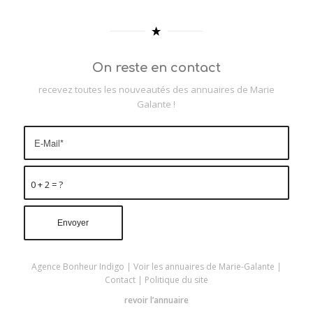
On reste en contact
recevez toutes les nouveautés des annuaires de Marie
Galante !
0 + 2 = ?
Agence Bonheur Indigo
|
Voir les annuaires de Marie-Galante
|
Contact
|
Politique du site
revoir l’annuaire