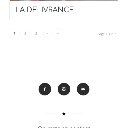
LA DELIVRANCE
1
2
3
›
»
Page 1 sur 7