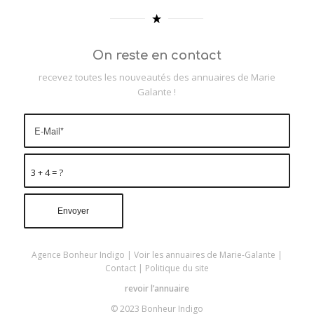
On reste en contact
recevez toutes les nouveautés des annuaires de Marie
Galante !
3 + 4 = ?
Agence Bonheur Indigo
|
Voir les annuaires de Marie-Galante
|
Contact
|
Politique du site
revoir l’annuaire
© 2023 Bonheur Indigo