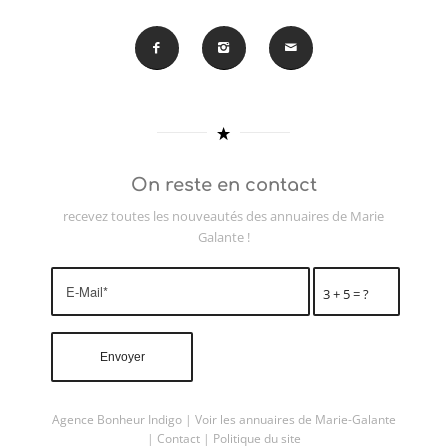
On reste en contact
recevez toutes les nouveautés des annuaires de Marie
Galante !
3 + 5 = ?
Agence Bonheur Indigo
|
Voir les annuaires de Marie-Galante
|
Contact
|
Politique du site