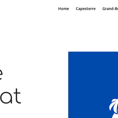
Home
Capesterre
Grand-B
e
at