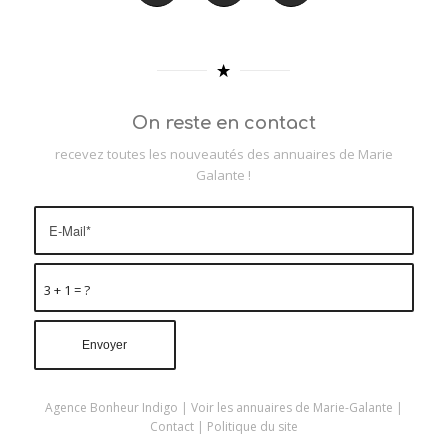
On reste en contact
recevez toutes les nouveautés des annuaires de Marie
Galante !
3 + 1 = ?
Agence Bonheur Indigo
|
Voir les annuaires de Marie-Galante
|
Contact
|
Politique du site