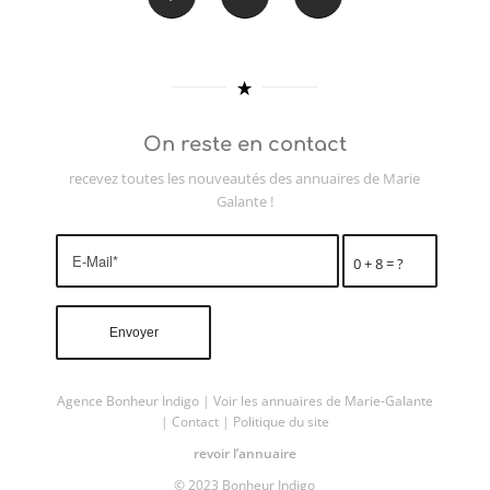
On reste en contact
recevez toutes les nouveautés des annuaires de Marie
Galante !
0 + 8 = ?
Agence Bonheur Indigo
|
Voir les annuaires de Marie-Galante
|
Contact
|
Politique du site
revoir l’annuaire
© 2023 Bonheur Indigo