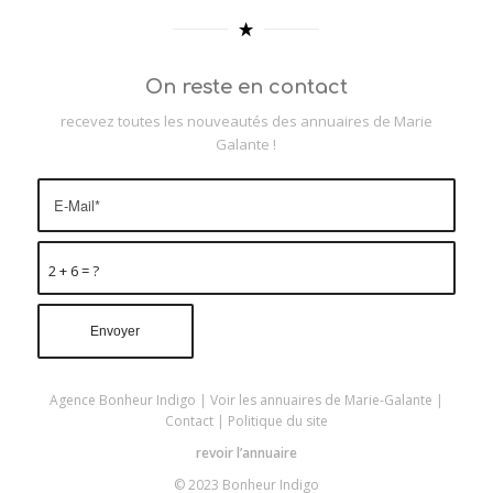
On reste en contact
recevez toutes les nouveautés des annuaires de Marie
Galante !
2 + 6 = ?
Agence Bonheur Indigo
|
Voir les annuaires de Marie-Galante
|
Contact
|
Politique du site
revoir l’annuaire
© 2023 Bonheur Indigo