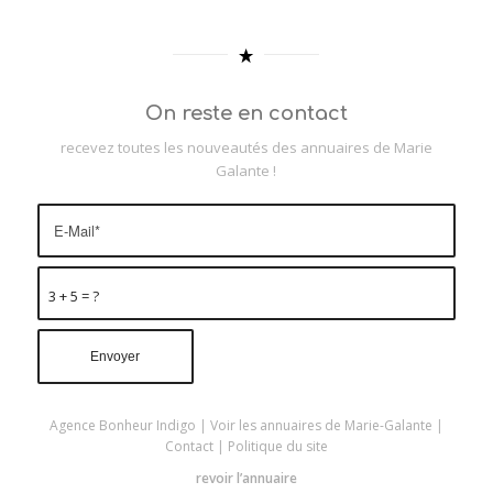
On reste en contact
recevez toutes les nouveautés des annuaires de Marie
Galante !
3 + 5 = ?
Agence Bonheur Indigo
|
Voir les annuaires de Marie-Galante
|
Contact
|
Politique du site
revoir l’annuaire