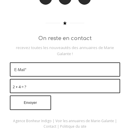
On reste en contact
recevez toutes les nouveautés des annuaires de Marie
Galante !
2 + 4 = ?
Agence Bonheur Indigo
|
Voir les annuaires de Marie-Galante
|
Contact
|
Politique du site