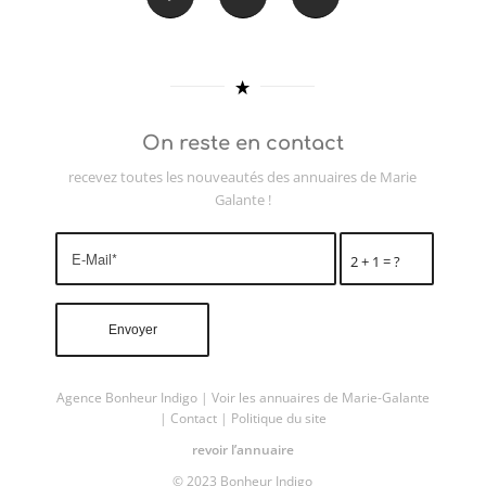
On reste en contact
recevez toutes les nouveautés des annuaires de Marie
Galante !
2 + 1 = ?
Agence Bonheur Indigo
|
Voir les annuaires de Marie-Galante
|
Contact
|
Politique du site
revoir l’annuaire
© 2023 Bonheur Indigo