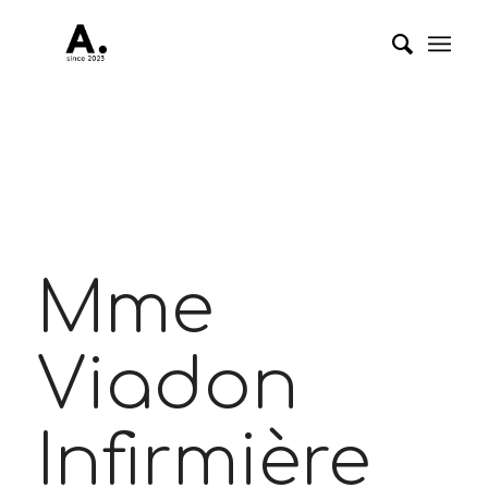
Mme
Viadon
Infirmière