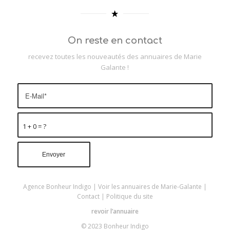
On reste en contact
recevez toutes les nouveautés des annuaires de Marie
Galante !
1 + 0 = ?
Agence Bonheur Indigo
|
Voir les annuaires de Marie-Galante
|
Contact
|
Politique du site
revoir l’annuaire
© 2023 Bonheur Indigo