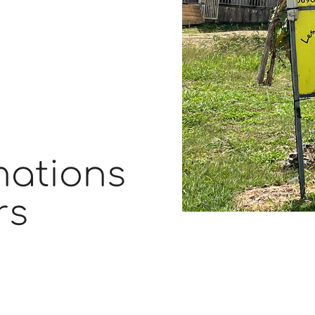
mations
rs