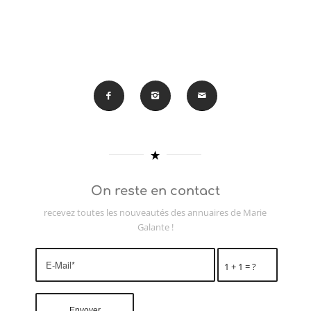
On reste en contact
recevez toutes les nouveautés des annuaires de Marie
Galante !
1 + 1 = ?