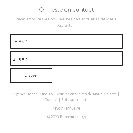
On reste en contact
recevez toutes les nouveautés des annuaires de Marie
Galante !
2 + 0 = ?
Agence Bonheur Indigo
|
Voir les annuaires de Marie-Galante
|
Contact
|
Politique du site
revoir l’annuaire
© 2023 Bonheur Indigo