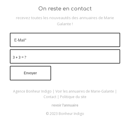
On reste en contact
recevez toutes les nouveautés des annuaires de Marie
Galante !
3 + 3 = ?
Agence Bonheur Indigo
|
Voir les annuaires de Marie-Galante
|
Contact
|
Politique du site
revoir l’annuaire
© 2023 Bonheur Indigo