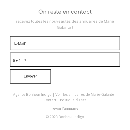
On reste en contact
recevez toutes les nouveautés des annuaires de Marie
Galante !
6 + 1 = ?
Agence Bonheur Indigo
|
Voir les annuaires de Marie-Galante
|
Contact
|
Politique du site
revoir l’annuaire
© 2023 Bonheur Indigo