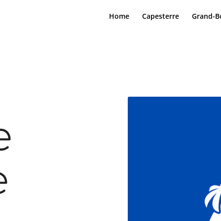
Home
Capesterre
Grand-B
e
e