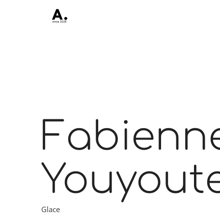
Fabienn
Youyout
Glace