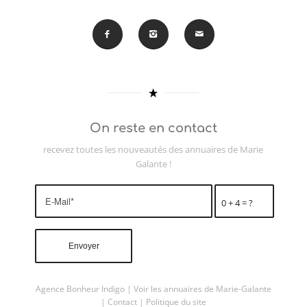
On reste en contact
recevez toutes les nouveautés des annuaires de Marie
Galante !
0 + 4 = ?
Agence Bonheur Indigo
|
Voir les annuaires de Marie-Galante
|
Contact
|
Politique du site