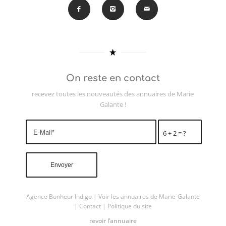
On reste en contact
recevez toutes les nouveautés des annuaires de Marie
Galante !
6 + 2 = ?
Agence Bonheur Indigo
|
Voir les annuaires de Marie-Galante
|
Contact
|
Politique du site
revoir l’annuaire