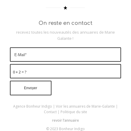
On reste en contact
recevez toutes les nouveautés des annuaires de Marie
Galante !
0 + 2 = ?
Agence Bonheur Indigo
|
Voir les annuaires de Marie-Galante
|
Contact
|
Politique du site
revoir l’annuaire
© 2023 Bonheur Indigo