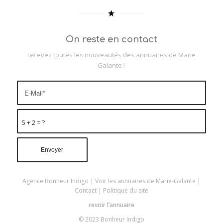
On reste en contact
recevez toutes les nouveautés des annuaires de Marie
Galante !
5 + 2 = ?
Agence Bonheur Indigo
|
Voir les annuaires de Marie-Galante
|
Contact
|
Politique du site
revoir l’annuaire
© 2023 Bonheur Indigo