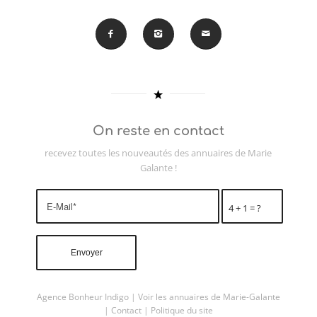
On reste en contact
recevez toutes les nouveautés des annuaires de Marie
Galante !
4 + 1 = ?
Agence Bonheur Indigo
|
Voir les annuaires de Marie-Galante
|
Contact
|
Politique du site