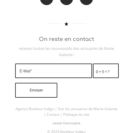
On reste en contact
recevez toutes les nouveautés des annuaires de Marie
Galante !
0 + 5 = ?
Agence Bonheur Indigo
|
Voir les annuaires de Marie-Galante
|
Contact
|
Politique du site
revoir l’annuaire
© 2023 Bonheur Indigo