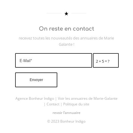
On reste en contact
recevez toutes les nouveautés des annuaires de Marie
Galante !
2 + 5 = ?
Agence Bonheur Indigo
|
Voir les annuaires de Marie-Galante
|
Contact
|
Politique du site
revoir l’annuaire
© 2023 Bonheur Indigo