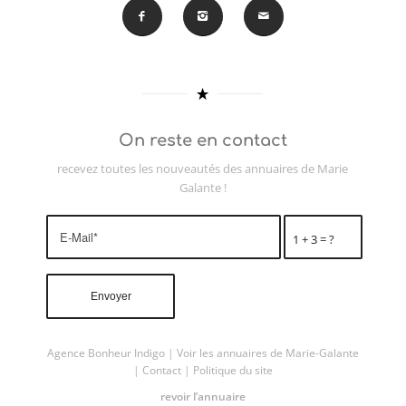
On reste en contact
recevez toutes les nouveautés des annuaires de Marie
Galante !
1 + 3 = ?
Agence Bonheur Indigo
|
Voir les annuaires de Marie-Galante
|
Contact
|
Politique du site
revoir l’annuaire