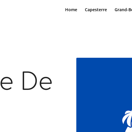
Home
Capesterre
Grand-B
ge De