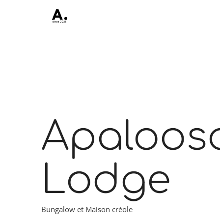
Apaloos
Lodge
Bungalow et Maison créole