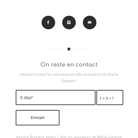
On reste en contact
recevez toutes les nouveautés des annuaires de Marie
Galante !
1 + 3 = ?
Agence Bonheur Indigo
|
Voir les annuaires de Marie-Galante