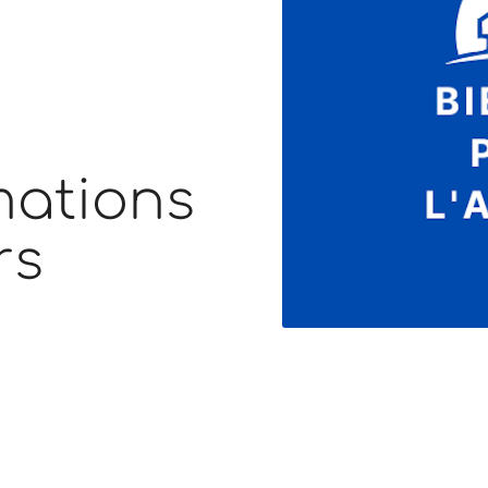
mations
rs